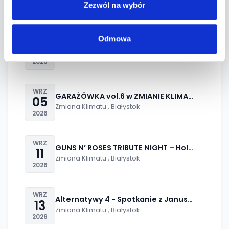
Zmiana Klimatu , Białystok
Zezwól na wybór
2026
21:00
od 30,00 zł
Odmowa
WRZ
PubQuiz - nowy sezon - Wielki Turniej Wiedz
02
Zmiana Klimatu , Białystok
2026
18:00
od 20,00 zł
WRZ
GARAŻÓWKA vol.6 w ZMIANIE KLIMATU
05
Zmiana Klimatu , Białystok
2026
11:00
od 50,00 zł
WRZ
11
Zmiana Klimatu , Białystok
2026
18:00
od 69,00 zł
WRZ
Alternatywy 4 - Spotkanie z Januszem Płońsk
13
Zmiana Klimatu , Białystok
2026