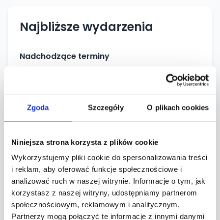
Najbliższe wydarzenia
Nadchodzące terminy
SIE
PARTY ANTHEMS • parkietowe hymny wszechc
08
Zmiana Klimatu , Białystok
2026
Zgoda
Szczegóły
O plikach cookies
21:00
od 30,00 zł
SIE
JEDNO Z TYCH MIŁOSNYCH LAT • new & fresh •
14
Niniejsza strona korzysta z plików cookie
Zmiana Klimatu , Białystok
2026
Wykorzystujemy pliki cookie do spersonalizowania treści
i reklam, aby oferować funkcje społecznościowe i
21:00
od 25,00 zł
SIE
analizować ruch w naszej witrynie. Informacje o tym, jak
PLEASE DON'T STOP THE MUSIC! • all time summ
15
korzystasz z naszej witryny, udostępniamy partnerom
Zmiana Klimatu , Białystok
2026
społecznościowym, reklamowym i analitycznym.
Partnerzy mogą połączyć te informacje z innymi danymi