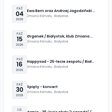
18:00
od 30,00 zł
PAŹ
Ewa Bem oraz Andrzej Jagodziński / Białystok
04
Zmiana Klimatu , Białystok
2026
17:00
od 199,00 zł
PAŹ
Ørganek / Białystok, klub Zmiana Klimatu / 1
15
Zmiana Klimatu , Białystok
2026
18:00
od 129,00 zł
PAŹ
Happysad - 25-lecie zespołu / Białystok, klu
16
Zmiana Klimatu , Białystok
2026
18:00
od 99,00 zł
PAŹ
Spięty - koncert
30
Zmiana Klimatu , Białystok
2026
18:00
od 109,00 zł
LIS