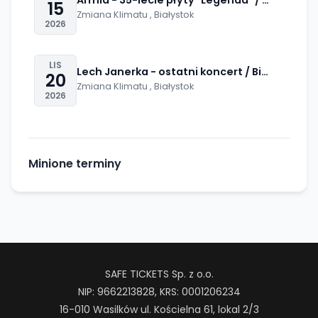
Armia - 35-lecie płyty "Legenda" / Białystok,
15
Zmiana Klimatu , Białystok
2026
17:00
od 79,00 zł
LIS
Lech Janerka - ostatni koncert / Białystok, k
20
Zmiana Klimatu , Białystok
2026
18:00
od 139,00 zł
Minione terminy
SAFE TICKETS Sp. z o.o.
NIP: 9662213828, KRS: 0001206234
16-010 Wasilków ul. Kościelna 61, lokal 2/3