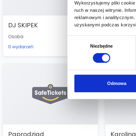
Wykorzystujemy pliki cookie 
ruch w naszej witrynie. Inf
reklamowym i analitycznym. 
DJ SKIPEK
Elektry
uzyskanymi podczas korzysta
Osoba
Zespół / G
Wybór
Niezbędne
zgody
0 wydarzeń
0 wydarzeń
Odmowa
Paprodziad
Karolin