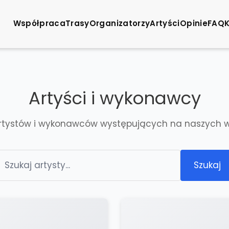
Współpraca
Trasy
Organizatorzy
Artyści
Opinie
FAQ
Artyści i wykonawcy
artystów i wykonawców występujących na naszych 
Szukaj