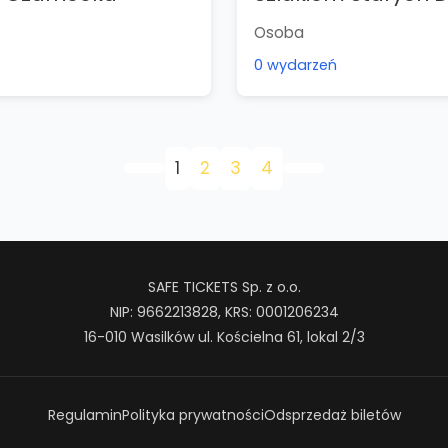
Osoba
0 wydarzeń
1
2
3
4
SAFE TICKETS Sp. z o.o.
NIP: 9662213828, KRS: 0001206234
16-010 Wasilków ul. Kościelna 61, lokal 2/3
Regulamin
Polityka prywatności
Odsprzedaż biletów