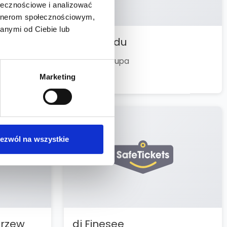
ołecznościowe i analizować
artnerom społecznościowym,
anymi od Ciebie lub
Echo Rodu
Zespół / Grupa
Marketing
0 wydarzeń
ezwól na wszystkie
Drzew
dj Finesee