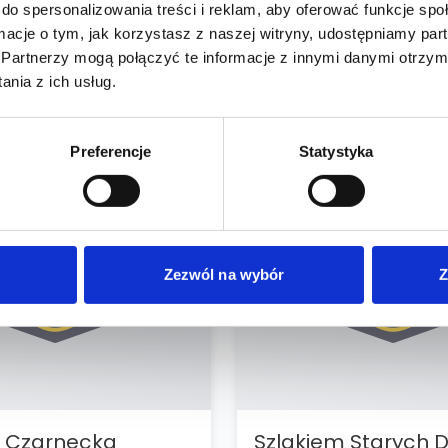
do spersonalizowania treści i reklam, aby oferować funkcje sp
ormacje o tym, jak korzystasz z naszej witryny, udostępniamy p
Partnerzy mogą połączyć te informacje z innymi danymi otrzym
czna Papuga
Gooral
nia z ich usług.
rupa
Osoba
Preferencje
Statystyka
0 wydarzeń
Zezwól na wybór
Z
a Czarnecka
Szlakiem Starych 