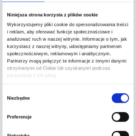
70's to m.in. ABBA, Bee Gees, Led Zeppelin, Pink
Niniejsza strona korzysta z plików cookie
Floyd, Queen, David Bowie, Elton John, Fleetwood
Mac, The Rolling Stones, The Who, Marvin Gaye,
Wykorzystujemy pliki cookie do spersonalizowania treści
i reklam, aby oferować funkcje społecznościowe i
Stevie Wonder, Donna Summer, Earth, Wind &
analizować ruch w naszej witrynie. Informacje o tym, jak
Fire, The Jackson 5, The Clash, Sex Pistols,
korzystasz z naszej witryny, udostępniamy partnerom
Blondie, Lynyrd Skynyrd
społecznościowym, reklamowym i analitycznym.
Partnerzy mogą połączyć te informacje z innymi danymi
80's to m.in. Bon Jovi, Cher, Cyndi Lauper, Culture
otrzymanymi od Ciebie lub uzyskanymi podczas
Club, Depeche Mode, Duran Duran, Eurythmics,
korzystania z ich usług.
Frankie Goes to Hollywood, Genesis, Gloria
Wybór
Estefan & Miami Sound Machine, INXS, Kate Bush,
Niezbędne
zgody
Madonna, Michael Jackson, Prince, Police,
Pointer Sisters, Tina Turner, Wham!, Whitney
Preferencje
Houston, ZZ Top
90's to m.in. Ace of Base, Backstreet Boys,
Statystyka