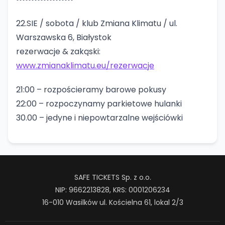
22.SIE / sobota / klub Zmiana Klimatu / ul.
Warszawska 6, Białystok
rezerwacje & zakąski:
www.zmianaklimatu.eu/rezerwacje
21:00 – rozpościeramy barowe pokusy
22:00 – rozpoczynamy parkietowe hulanki
30.00 – jedyne i niepowtarzalne wejściówki
SAFE TICKETS Sp. z o.o.
NIP: 9662213828, KRS: 0001206234
16-010 Wasilków ul. Kościelna 61, lokal 2/3