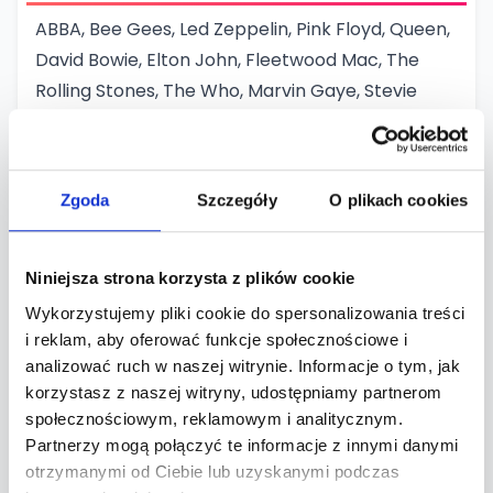
ABBA, Bee Gees, Led Zeppelin, Pink Floyd, Queen,
David Bowie, Elton John, Fleetwood Mac, The
Rolling Stones, The Who, Marvin Gaye, Stevie
Wonder, Donna Summer, Earth, Wind & Fire, The
Jackson 5, The Clash, Sex Pistols, Blondie, Lynyrd
Skynyrd
Zgoda
Szczegóły
O plikach cookies
Bon Jovi, Cher, Cyndi Lauper, Culture Club,
Depeche Mode, Duran Duran, Eurythmics,
Frankie Goes to Hollywood, Genesis, Gloria
Niniejsza strona korzysta z plików cookie
Estefan & Miami Sound Machine, INXS, Kate Bush,
Wykorzystujemy pliki cookie do spersonalizowania treści
Madonna, Michael Jackson, Prince, Police,
i reklam, aby oferować funkcje społecznościowe i
Pointer Sisters, Tina Turner, Wham!, Whitney
analizować ruch w naszej witrynie. Informacje o tym, jak
korzystasz z naszej witryny, udostępniamy partnerom
Houston, ZZ Top
społecznościowym, reklamowym i analitycznym.
Ace of Base, Backstreet Boys, Beyoncé, Britney
Partnerzy mogą połączyć te informacje z innymi danymi
Spears, Daft Punk, Destiny’s Child, DMX, Dr. Dre,
otrzymanymi od Ciebie lub uzyskanymi podczas
Eminem, Jennifer Lopez, Lauryn Hill, Mariah