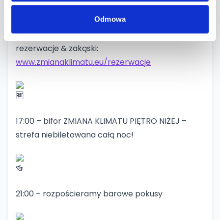
Odmowa
rezerwacje & zakąski:
www.zmianaklimatu.eu/rezerwacje
17:00 – bifor ZMIANA KLIMATU PIĘTRO NIŻEJ –
strefa niebiletowana całą noc!
21:00 – rozpościeramy barowe pokusy