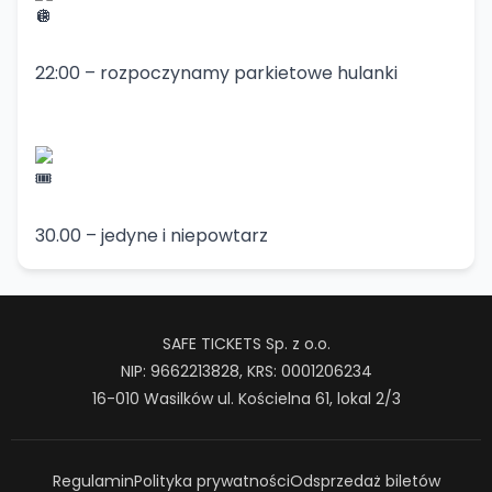
22:00 – rozpoczynamy parkietowe hulanki
30.00 – jedyne i niepowtarz
SAFE TICKETS Sp. z o.o.
NIP: 9662213828, KRS: 0001206234
16-010 Wasilków ul. Kościelna 61, lokal 2/3
Regulamin
Polityka prywatności
Odsprzedaż biletów