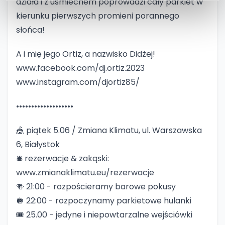
działa i z uśmiechem poprowadzi cały parkiet w
kierunku pierwszych promieni porannego
słońca!
A i mię jego Ortiz, a nazwisko Didżej!
www.facebook.com/dj.ortiz.2023
www.instagram.com/djortiz85/
•••••••••••••••••••
🎪 piątek 5.06 / Zmiana Klimatu, ul. Warszawska
6, Białystok
️🛎️ rezerwacje & zakąski:
www.zmianaklimatu.eu/rezerwacje
🍻 21:00 - rozpościeramy barowe pokusy
🪩 22:00 - rozpoczynamy parkietowe hulanki
️🎟️ 25.00 - jedyne i niepowtarzalne wejściówki