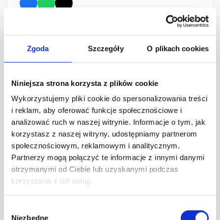
Informacje
Zgoda
Szczegóły
O plikach cookies
Wieczór powoli zmienia się w noc, rozmowy
zaczynają być jakby ciut głośniejsze, mniej
Niniejsza strona korzysta z plików cookie
składne, coraz weselsze, a przede wszystkim
Wykorzystujemy pliki cookie do spersonalizowania treści
dotyczyć zaczynają coraz częściej spraw
i reklam, aby oferować funkcje społecznościowe i
fundamentalnych.
analizować ruch w naszej witrynie. Informacje o tym, jak
korzystasz z naszej witryny, udostępniamy partnerom
Muzyka trafiająca do uszu i krążący w
społecznościowym, reklamowym i analitycznym.
Partnerzy mogą połączyć te informacje z innymi danymi
krwioobiegu drink powoli zaczynają działać -
otrzymanymi od Ciebie lub uzyskanymi podczas
ciało stopniowa poczyna porusza się w rytm
korzystania z ich usług.
rytmu. Najpierw powoli, trochę skrępowane, że
ktoś będzie je oceniał jak juri w tańcu z
Wybór
gwiazdami, potem coraz wyraźniej kiedy powoli
Niezbędne
zgody