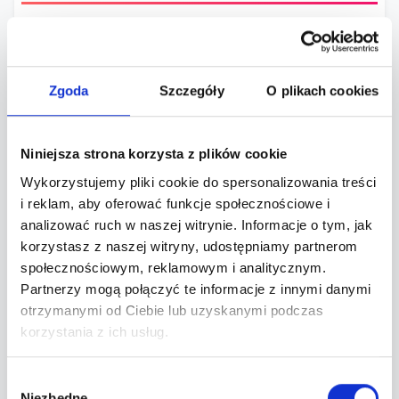
Od Spice Girls i Ushera, Beyonce, Nirvane i
Eminema po
Sistars, Wilki, Hey, Ich Troje i Krawczyka. Oraz
Zgoda
Szczegóły
O plikach cookies
wszystko inne co stanowi esencję tamtych lat!
Puszczamy wyłącznie największe przeboje
niezapomnianych dekad. Spodziewajcie się
Niniejsza strona korzysta z plików cookie
zdartego gardła od śpiewania na cały głos
Wykorzystujemy pliki cookie do spersonalizowania treści
refrenów i fali nostalgii, która uderza silniej niż
i reklam, aby oferować funkcje społecznościowe i
bass w "Low" Flo Rida!
analizować ruch w naszej witrynie. Informacje o tym, jak
klimaty: najlepsze i najgorsze ale zawsze
korzystasz z naszej witryny, udostępniamy partnerom
społecznościowym, reklamowym i analitycznym.
nostalgiczne lata 90. i 2000!
Partnerzy mogą połączyć te informacje z innymi danymi
Jak zapomnieć nie pozwoli DJ HAL!
otrzymanymi od Ciebie lub uzyskanymi podczas
https://www.instagram.com/xhalx
korzystania z ich usług.
•••••••••••••••••••
Wybór
Niezbędne