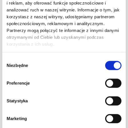
i reklam, aby oferować funkcje społecznościowe i
analizować ruch w naszej witrynie. Informacje o tym, jak
korzystasz z naszej witryny, udostępniamy partnerom
społecznościowym, reklamowym i analitycznym.
50% generacji 2000
Partnerzy mogą połączyć te informacje z innymi danymi
Krzysztof Krawczyk, Beyoncé, Pharrell, Rihanna,
otrzymanymi od Ciebie lub uzyskanymi podczas
Brodka, Sidney Polak, Daft Punk, Chris Brown,
korzystania z ich usług.
Blue Cafe, Justice, OutKast, Ich Troje, Usher,
Virgin, Shakira, Shaggy, Wilki, Dr. Dre, Gosia
Wybór
Niezbędne
Andrzejewicz, Black Eyed Peas, Eminem, Justin
zgody
Bieber, Guetta, Snoop Dogg, Just 5, Feel, Kany
West, Maroon 5, Jay-Z, Reni Jusis, Lil Wayne,
Preferencje
Mezo, Missy Elliott, Craiga Davida…
Statystyka
Marketing