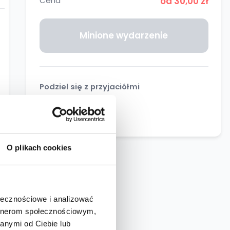
Cena
od 30,00 zł
Minione wydarzenie
Podziel się z przyjaciółmi
O plikach cookies
ołecznościowe i analizować
artnerom społecznościowym,
anymi od Ciebie lub