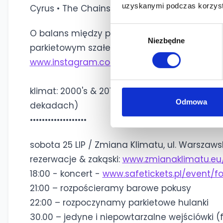
uzyskanymi podczas korzysta
Cyrus • The Chainsmokers + dużo więcej!
Wybór
O balans między ploteczkami ze znajomymi,
Niezbędne
zgody
parkietowym szałem i barowymi pokusami z 
www.instagram.com/verossi.mp3
klimat: 2000's & 2010's throwback! (oraz ni
Odmowa
dekadach)
•••••••••••••••••••
sobota 25 LIP / Zmiana Klimatu, ul. Warszawsk
rezerwacje & zakąski:
www.zmianaklimatu.eu
18:00 - koncert -
www.safetickets.pl/event/f
21:00 – rozpościeramy barowe pokusy
22:00 – rozpoczynamy parkietowe hulanki
30.00 – jedyne i niepowtarzalne wejściówki (f