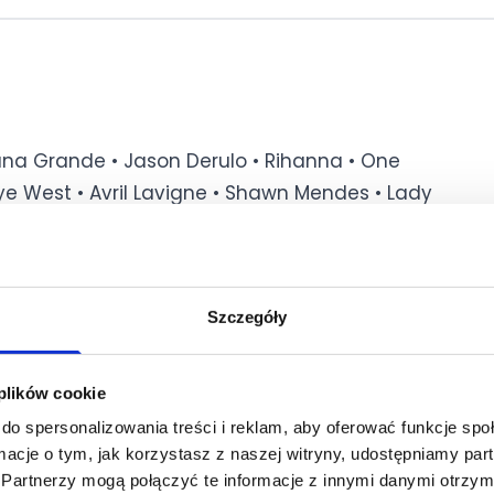
iana Grande • Jason Derulo • Rihanna • One
ye West • Avril Lavigne • Shawn Mendes • Lady
e • Ke$ha • Childish Gambino • Katy Perry •
akira • Nicki Minaj • Macklemore & Ryan Lewis •
rs • JAY-Z • The Pussycat Dolls • Usher • Gwen
eeknd • Camila Cabello • DNCE • Eminem • Kelly
Szczegóły
etta • Christina Aguilera • Good Charlotte • Lil
rence + The Machine • Bruno Mars • Fall Out Boy •
 plików cookie
• Cardi B • B.o.B • Adele • Kelly Rowland • Akon •
do spersonalizowania treści i reklam, aby oferować funkcje sp
Duck Sauce • Harry Styles • Hot Chelle Rae • Alicia
ormacje o tym, jak korzystasz z naszej witryny, udostępniamy p
 Billie Eilish • Kehlani • Outkast • Rita Ora • Miley
Partnerzy mogą połączyć te informacje z innymi danymi otrzym