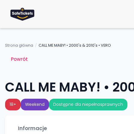
Strona główna
/
CALL ME MABY! • 2000's & 2010's • VERO
Powrót
CALL ME MABY! • 200
18+
Weekend
Dostępne dla niepełnosprawnych
Informacje