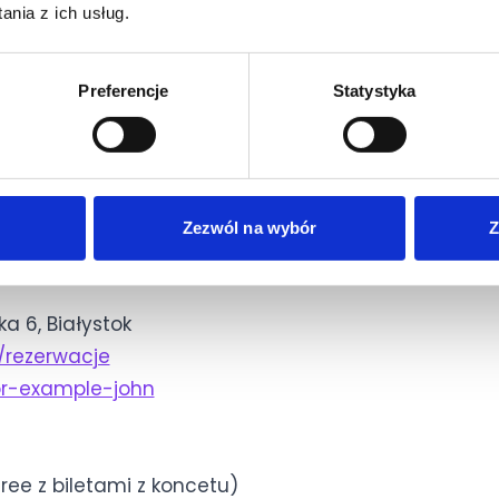
nia z ich usług.
 niezobowiązującym flirtem z nieznajomym/ą,
Preferencje
Statystyka
wdziękiem zadba maestro imprez Wujek Vero!
eskrępowana jazda po innych pasujących
Zezwól na wybór
Z
a 6, Białystok
/rezerwacje
or-example-john
ree z biletami z koncetu)