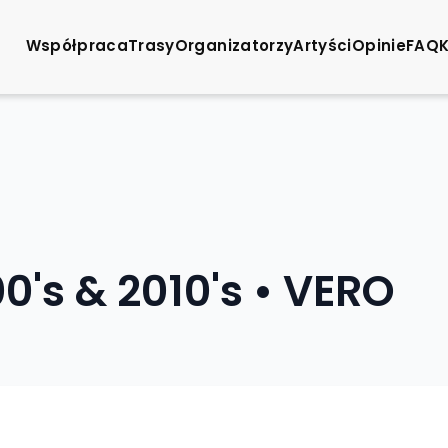
Współpraca
Trasy
Organizatorzy
Artyści
Opinie
FAQ
0's & 2010's • VERO