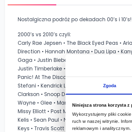
Nostalgiczna podróż po dekadach 00’s i 10’s!
2000’s vs 2010’s czyli:
Carly Rae Jepsen • The Black Eyed Peas • Ar
Direction • Hannah Montana • Dua Lipa • Kan
Gaga • Justin Bieber • LMFAO • Beyonce • Drak
Justin Timberlake • Taylor Swift • Pitbull • Sh
Panic! At The Disco • Taio Cruz • Britney Spea
Stefani • Kendrick Lamar • Little Mix • The W
Zgoda
Clarkson • Snoop Dogg • Nicky Minaj • David Gu
Wayne • Glee • Maroon 5 • Sia • 50 Cent • Flo
Niniejsza strona korzysta z
Missy Elliott • Post Malone • Lorde • Sam Smith 
Wykorzystujemy pliki cookie 
Kelis • Sean Paul • Nelly Furtado • Owl City • 
ruch w naszej witrynie. Inf
Keys • Travis Scott • Halsey • Pharrell Williams •
reklamowym i analitycznym. 