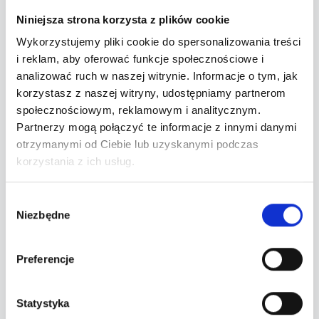
Informacje
Niniejsza strona korzysta z plików cookie
Wykorzystujemy pliki cookie do spersonalizowania treści
👉 Zmiana Klimatu obchodzi swoje 13 urodziny, z
i reklam, aby oferować funkcje społecznościowe i
kolei zespół Armia świętuje 35 lecie płyty
analizować ruch w naszej witrynie. Informacje o tym, jak
Legenda. Postanowiliśmy połączyć siły i zrobić
korzystasz z naszej witryny, udostępniamy partnerom
mega koncert!
społecznościowym, reklamowym i analitycznym.
Partnerzy mogą połączyć te informacje z innymi danymi
otrzymanymi od Ciebie lub uzyskanymi podczas
👉
Zespół ARMIA
powstał w 1984 roku na skutek
korzystania z ich usług.
zetknięcia trzech osobowości naszej niezależnej sceny:
Tomasza Budzyńskiego (
Siekiera
), Roberta Brylewskiego (
Wybór
Brygada Kryzys
,
Izrael
) i filozofa Sławomira
Niezbędne
zgody
Gołaszewskiego.
Preferencje
Zespół wydał kilkanaście płyt, z których wydana w 1990
roku „Legenda” czy
„Triodante” z 1994 r. zaliczane są do
klasyki polskiej muzyki rockowej. W ciągu
Statystyka