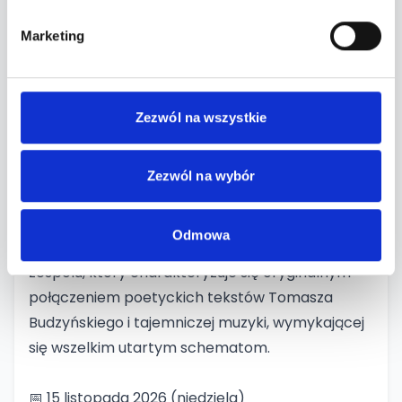
czterdziestoletniej kariery zespołu w jego składzie grało
wielu wybitnych i zasłużonych dla rockowej sceny
Marketing
muzyków. Obecnie zespół tworzą: Tomasz Budzyński –
głos , Amadeusz Kaźmierczak - perkusja, Dariusz
Budkiewicz - gitara basowa,
Jakub Bartoszewski –
Zezwól na wszystkie
waltornia, instrumenty klawiszowe oraz Stanisław
Budzyński –gitara.
Zezwól na wybór
Najnowszym wydawnictwem
zespołu jest
wydana w styczniu 2025 płyta „Wojna i pokój” .
Odmowa
Jest to kontynuacja niepowtarzalnego stylu
zespołu, który charakteryzuje się oryginalnym
połączeniem poetyckich tekstów Tomasza
Budzyńskiego i tajemniczej muzyki, wymykającej
się wszelkim utartym schematom.
📅 15 listopada 2026 (niedziela)