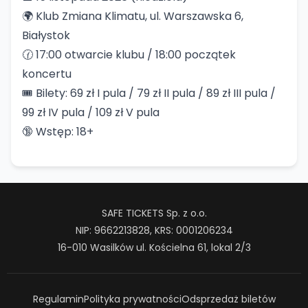
🌍 Klub Zmiana Klimatu, ul. Warszawska 6,
Białystok
🕜 17:00 otwarcie klubu / 18:00 początek
koncertu
🎟️ Bilety: 69 zł I pula / 79 zł II pula / 89 zł III pula /
99 zł IV pula / 109 zł V pula
🔞 Wstęp: 18+
SAFE TICKETS Sp. z o.o.
NIP: 9662213828, KRS: 0001206234
16-010 Wasilków ul. Kościelna 61, lokal 2/3
Regulamin
Polityka prywatności
Odsprzedaż biletów