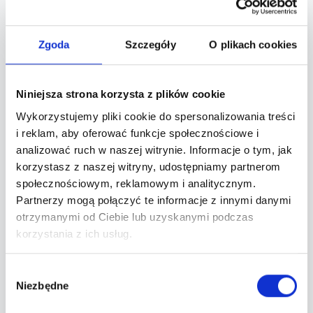
Informacje
Zgoda
Szczegóły
O plikach cookies
Ta noc mimo, że taka sama, będzie do innych
niepodobna! Oddamy się weekendowemu
szaleństwu, parkietowemu pulsowi, barowym
Niniejsza strona korzysta z plików cookie
nieroztropnościom i towarzyskim pokusom.
Wykorzystujemy pliki cookie do spersonalizowania treści
i reklam, aby oferować funkcje społecznościowe i
A dokonamy tego wszystkiego przy najlepszej
analizować ruch w naszej witrynie. Informacje o tym, jak
selekcji muzycznej po tej stronie rzeki Białej,
korzystasz z naszej witryny, udostępniamy partnerom
społecznościowym, reklamowym i analitycznym.
którą przygotuje z głębi serca nie kto inny jak DJ
Partnerzy mogą połączyć te informacje z innymi danymi
Finesee!
otrzymanymi od Ciebie lub uzyskanymi podczas
www.fb.com/00063638253472
korzystania z ich usług.
klimaty: przelot po najlepszych hitach, latach i
klimatach!
Wybór
Niezbędne
zgody
•••••••••••••••••••