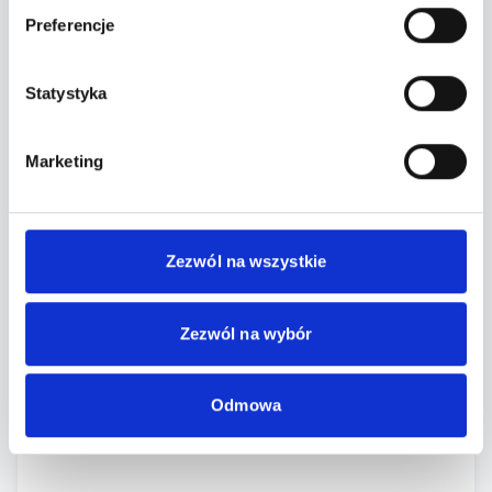
Preferencje
Statystyka
sobota 16.05 / Zmiana Klimatu, ul. Warszawska 6,
Marketing
Białystok
Zezwól na wszystkie
Zezwól na wybór
rezerwacje & zakąski:
www.zmianaklimatu.eu/rezerwacje
Odmowa