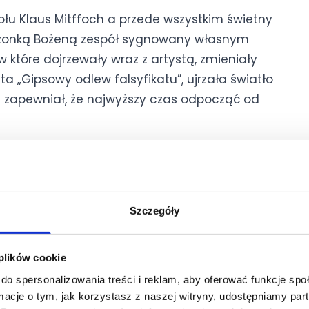
społu Klaus Mitffoch a przede wszystkim świetny
ałżonką Bożeną zespół sygnowany własnym
 które dojrzewały wraz z artystą, zmieniały
ta „Gipsowy odlew falsyfikatu”, ujrzała światło
ta zapewniał, że najwyższy czas odpocząć od
tedy, kiedy czuje taką potrzebę i ma coś
Szczegóły
ezkompromisowemu podejściu, po ponad czterech
 aby pożegnać się ze swoją publicznością z
 plików cookie
do spersonalizowania treści i reklam, aby oferować funkcje sp
ormacje o tym, jak korzystasz z naszej witryny, udostępniamy p