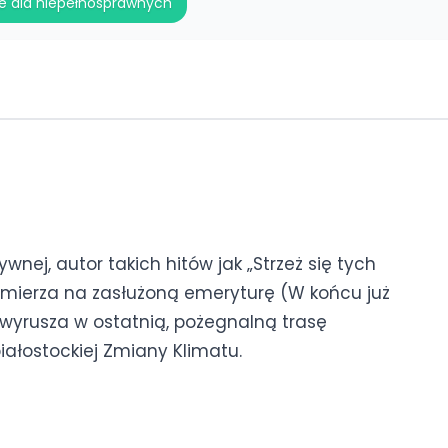
e dla niepełnosprawnych
wnej, autor takich hitów jak „Strzeż się tych
”, zmierza na zasłużoną emeryturę (W końcu już
 wyrusza w ostatnią, pożegnalną trasę
iałostockiej Zmiany Klimatu.