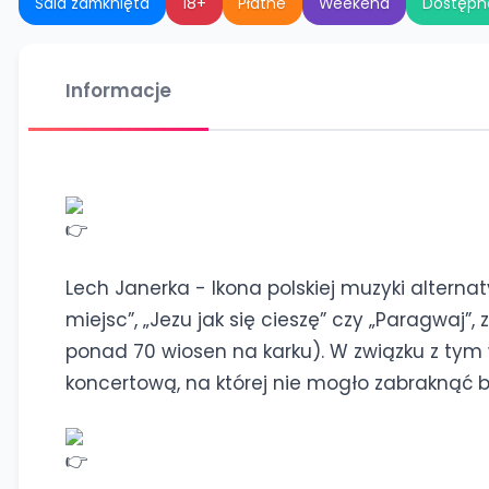
Sala zamknięta
18+
Płatne
Weekend
Dostępn
Informacje
Lech Janerka - Ikona polskiej muzyki alternaty
miejsc”, „Jezu jak się cieszę” czy „Paragwaj
ponad 70 wiosen na karku). W związku z tym
koncertową, na której nie mogło zabraknąć b