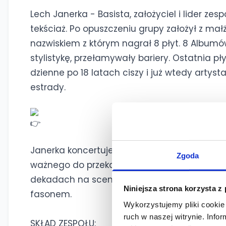
Lech Janerka - Basista, założyciel i lider ze
tekściaż. Po opuszczeniu grupy założył z m
nazwiskiem z którym nagrał 8 płyt. 8 Albumów
stylistykę, przełamywały bariery. Ostatnia pły
dzienne po 18 latach ciszy i już wtedy artys
estrady.
Janerka koncertuje rzadko, występuje tylko w
Zgoda
ważnego do przekazania. Dzięki swojemu b
dekadach na scenie, rusza w ostatnią trasę,
Niniejsza strona korzysta z
fasonem.
Wykorzystujemy pliki cookie 
ruch w naszej witrynie. Inf
SKŁAD ZESPOŁU: