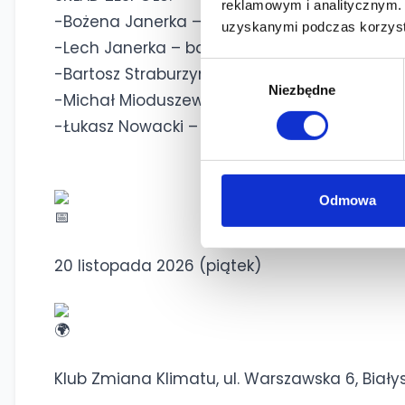
reklamowym i analitycznym. 
-Bożena Janerka – cello
uzyskanymi podczas korzysta
-Lech Janerka – bas, głos
Wybór
-Bartosz Straburzyński – gitara, głos
Niezbędne
zgody
-Michał Mioduszewski – perkusja
-Łukasz Nowacki – reżyseria dźwięku
Odmowa
20 listopada 2026 (piątek)
Klub Zmiana Klimatu, ul. Warszawska 6, Biały