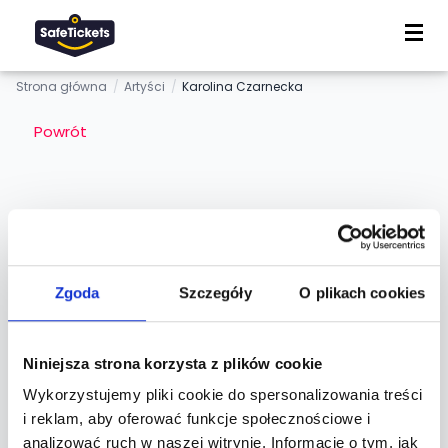
Strona główna
/
Artyści
/
Karolina Czarnecka
Powrót
Karolina Czarnecka
Osoba
Zgoda
Szczegóły
O plikach cookies
Niniejsza strona korzysta z plików cookie
Informacje
Opinie (1)
Wykorzystujemy pliki cookie do spersonalizowania treści
i reklam, aby oferować funkcje społecznościowe i
analizować ruch w naszej witrynie. Informacje o tym, jak