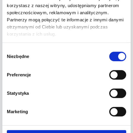
Brak szczegółowych informacji o artyście.
korzystasz z naszej witryny, udostępniamy partnerom
społecznościowym, reklamowym i analitycznym.
Partnerzy mogą połączyć te informacje z innymi danymi
otrzymanymi od Ciebie lub uzyskanymi podczas
korzystania z ich usług.
Najbliższe wydarzenia
Wybór
Niezbędne
zgody
Nadchodzące terminy
Preferencje
Brak nadchodzących wydarzeń.
Statystyka
Marketing
Minione terminy