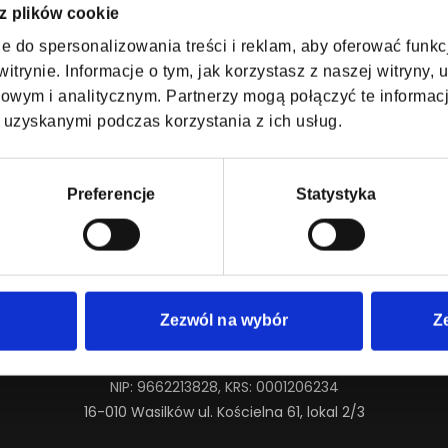
 z plików cookie
e do spersonalizowania treści i reklam, aby oferować funk
itrynie. Informacje o tym, jak korzystasz z naszej witryny
wym i analitycznym. Partnerzy mogą połączyć te informac
 informacji o artyście.
 uzyskanymi podczas korzystania z ich usług.
Preferencje
Statystyka
Zezwól na wybór
Z
SAFE TICKETS Sp. z o.o.
NIP: 9662213828, KRS: 0001206234
16-010 Wasilków ul. Kościelna 61, lokal 2/3