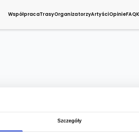
Współpraca
Trasy
Organizatorzy
Artyści
Opinie
FAQ
Szczegóły