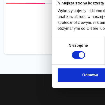
Niniejsza strona korzysta
Wykorzystujemy pliki cooki
analizować ruch w naszej w
społecznościowym, reklamo
Brak szczegółowych
otrzymanymi od Ciebie lub
Wybór
zgody
Niezbędne
Odmowa