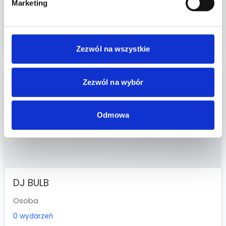
Marketing
DJ HAL
Osoba
0 wydarzeń
Zezwól na wszystkie
Zezwól na wybór
Odmowa
DJ BULB
Osoba
0 wydarzeń