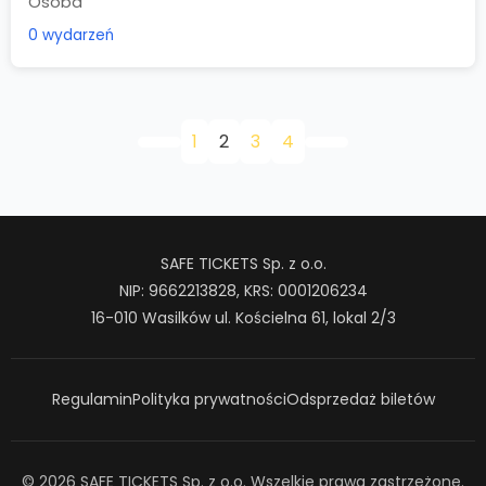
Osoba
0 wydarzeń
1
2
3
4
SAFE TICKETS Sp. z o.o.
NIP: 9662213828, KRS: 0001206234
16-010 Wasilków ul. Kościelna 61, lokal 2/3
Regulamin
Polityka prywatności
Odsprzedaż biletów
© 2026 SAFE TICKETS Sp. z o.o. Wszelkie prawa zastrzeżone.