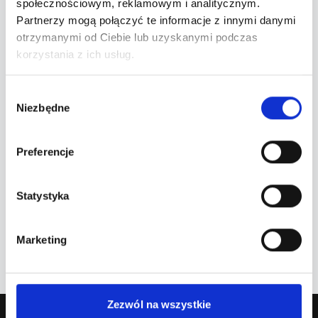
Brak szczegółowych informacji o artyście.
społecznościowym, reklamowym i analitycznym.
Partnerzy mogą połączyć te informacje z innymi danymi
otrzymanymi od Ciebie lub uzyskanymi podczas
korzystania z ich usług.
Wybór
Niezbędne
zgody
Najbliższe wydarzenia
Preferencje
Nadchodzące terminy
Statystyka
Brak nadchodzących wydarzeń.
Marketing
Zezwól na wszystkie