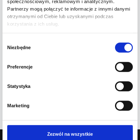
Brak szczegółowych informacji o artyście.
społecznościowym, reklamowym i analitycznym.
Partnerzy mogą połączyć te informacje z innymi danymi
otrzymanymi od Ciebie lub uzyskanymi podczas
korzystania z ich usług.
Wybór
Niezbędne
zgody
Najbliższe wydarzenia
Preferencje
Nadchodzące terminy
Statystyka
Brak nadchodzących wydarzeń.
Marketing
Zezwól na wszystkie