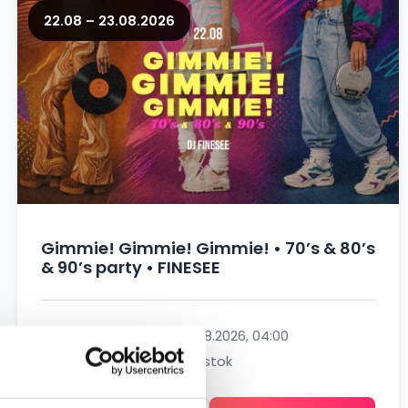
22.08 – 23.08.2026
Gimmie! Gimmie! Gimmie! • 70’s & 80’s
& 90’s party • FINESEE
22.08.2026, 21:00 – 23.08.2026, 04:00
Zmiana Klimatu , Białystok