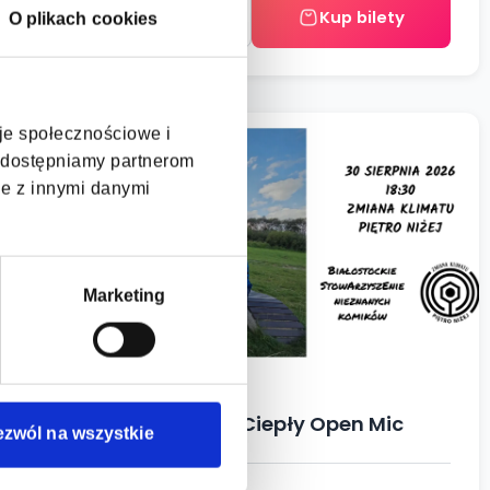
Więcej +
Kup bilety
O plikach cookies
cje społecznościowe i
30.08.2026
, udostępniamy partnerom
je z innymi danymi
Marketing
Stand -up Ostatni Ciepły Open Mic
ezwól na wszystkie