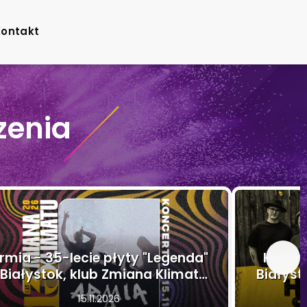
Kontakt
zenia
Happys
rmia - 35-lecie płyty "Legenda"
Białyst
 Białystok, klub Zmiana Klimatu
/ 15.11.2026
15.11.2026