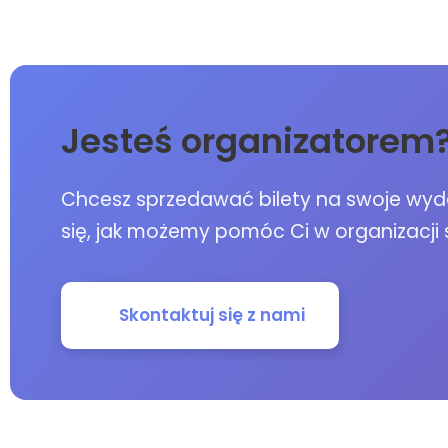
Jesteś organizatorem
Chcesz sprzedawać bilety na swoje wydar
się, jak możemy pomóc Ci w organizacji 
Skontaktuj się z nami