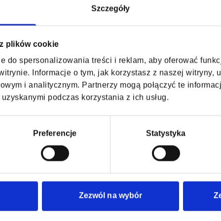
Więcej +
Kup bilety
Szczegóły
 z plików cookie
e do spersonalizowania treści i reklam, aby oferować funk
29.08 – 30.08.2026
itrynie. Informacje o tym, jak korzystasz z naszej witryny
wym i analitycznym. Partnerzy mogą połączyć te informac
 uzyskanymi podczas korzystania z ich usług.
Preferencje
Statystyka
CZY WARTO BYŁO SZALEĆ TAK? •
Zezwól na wybór
Z
nostalgia 90&2000's