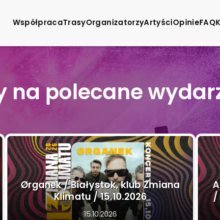
Współpraca
Trasy
Organizatorzy
Artyści
Opinie
FAQ
ty na polecane wydar
Ørganek / Białystok, klub Zmiana
A
Klimatu / 15.10.2026
/
15.10.2026