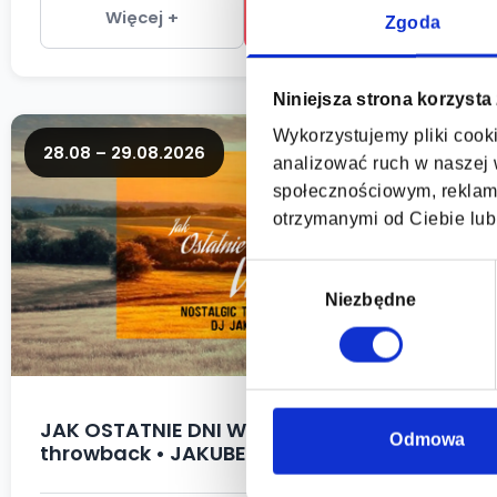
Więcej +
Kup bilety
Zgoda
Niniejsza strona korzysta
Wykorzystujemy pliki cooki
28.08 – 29.08.2026
analizować ruch w naszej w
społecznościowym, reklamo
otrzymanymi od Ciebie lub
Wybór
zgody
Niezbędne
JAK OSTATNIE DNI WAKACJI • nostalgic
Odmowa
throwback • JAKUBEG