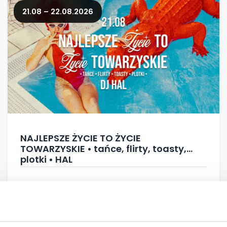
21.08 – 22.08.2026
NAJLEPSZE ŻYCIE TO ŻYCIE
TOWARZYSKIE • tańce, flirty, toasty,
plotki • HAL
21.08.2026, 21:00 – 22.08.2026, 04:00
Zmiana Klimatu , Białystok