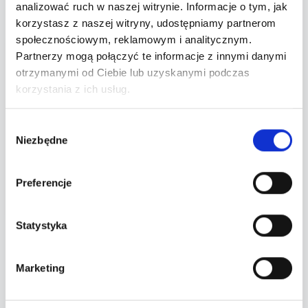
analizować ruch w naszej witrynie. Informacje o tym, jak
korzystasz z naszej witryny, udostępniamy partnerom
społecznościowym, reklamowym i analitycznym.
Twoje zamówienie
Partnerzy mogą połączyć te informacje z innymi danymi
otrzymanymi od Ciebie lub uzyskanymi podczas
Wybierz bilety po lewej stronie.
korzystania z ich usług.
Wyczyść wybór
Wybór
Niezbędne
zgody
Przejdź do płatności
Preferencje
Statystyka
Wydarzenie zakończone
Marketing