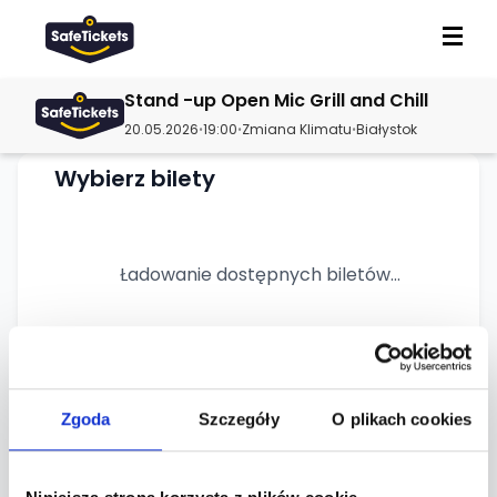
Stand -up Open Mic Grill and Chill
20.05.2026
19:00
Zmiana Klimatu
Białystok
•
•
•
Wybierz bilety
Ładowanie dostępnych biletów...
Wydarzenie wyprzedane
Zapisz się na listę oczekujących —
Zgoda
Szczegóły
O plikach cookies
powiadomimy Cię, gdy bilety będą
ponownie dostępne (np. z odsprzedaży lub
po zwiększeniu puli przez organizatora).