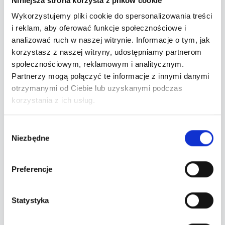
Niniejsza strona korzysta z plików cookie
Powiadom mnie o biletach
Wykorzystujemy pliki cookie do spersonalizowania treści
i reklam, aby oferować funkcje społecznościowe i
analizować ruch w naszej witrynie. Informacje o tym, jak
korzystasz z naszej witryny, udostępniamy partnerom
społecznościowym, reklamowym i analitycznym.
O wydarzeniu
Partnerzy mogą połączyć te informacje z innymi danymi
otrzymanymi od Ciebie lub uzyskanymi podczas
korzystania z ich usług.
Lokalizacja
Wybór
Niezbędne
zgody
Twoje zamówienie
Preferencje
Wybierz bilety po lewej stronie.
Statystyka
Wyczyść wybór