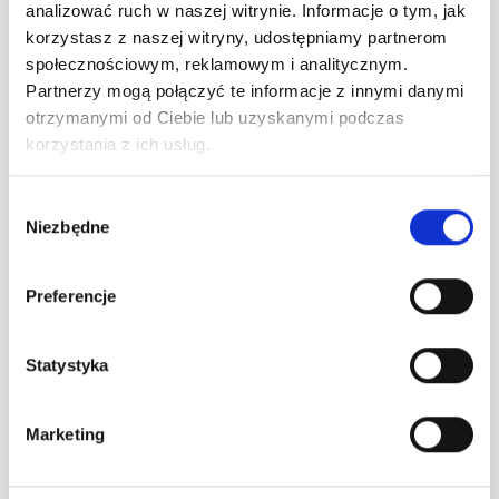
analizować ruch w naszej witrynie. Informacje o tym, jak
korzystasz z naszej witryny, udostępniamy partnerom
społecznościowym, reklamowym i analitycznym.
Twoje zamówienie
Partnerzy mogą połączyć te informacje z innymi danymi
otrzymanymi od Ciebie lub uzyskanymi podczas
Wybierz bilety po lewej stronie.
korzystania z ich usług.
Wyczyść wybór
Wybór
Niezbędne
zgody
Przejdź do płatności
Preferencje
Statystyka
Wydarzenie zakończone
Marketing