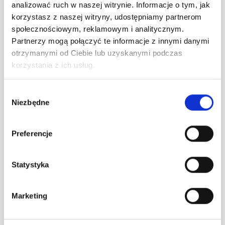
analizować ruch w naszej witrynie. Informacje o tym, jak
korzystasz z naszej witryny, udostępniamy partnerom
O wydarzeniu
społecznościowym, reklamowym i analitycznym.
Partnerzy mogą połączyć te informacje z innymi danymi
otrzymanymi od Ciebie lub uzyskanymi podczas
Lokalizacja
korzystania z ich usług.
Wybór
Niezbędne
zgody
Twoje zamówienie
Wybierz bilety po lewej stronie.
Preferencje
Wyczyść wybór
Statystyka
Przejdź do płatności
Marketing