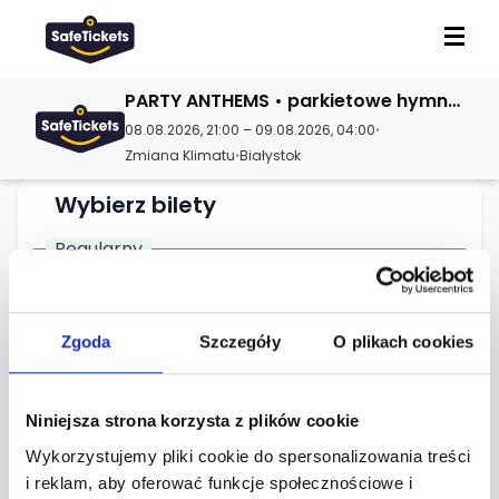
PARTY ANTHEMS • parkietowe hymny wszechczasów • HAL
08.08.2026, 21:00 – 09.08.2026, 04:00
•
Zmiana Klimatu
Białystok
•
Wybierz bilety
Regularny
Dostępna do: 08.08.2026, 19:00
Normalny
30.00 zł + opłata serwisowa 3.50 zł
Zgoda
Szczegóły
O plikach cookies
-
+
Niniejsza strona korzysta z plików cookie
Wykorzystujemy pliki cookie do spersonalizowania treści
i reklam, aby oferować funkcje społecznościowe i