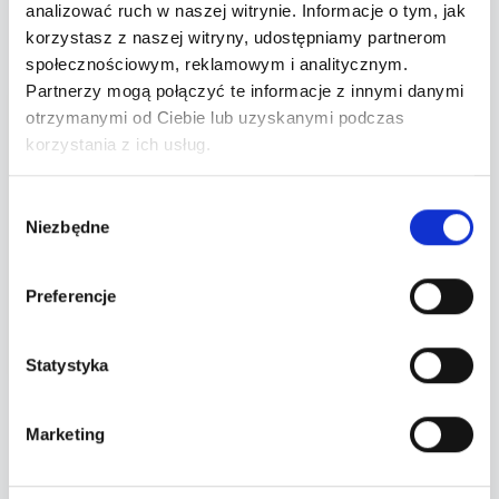
analizować ruch w naszej witrynie. Informacje o tym, jak
korzystasz z naszej witryny, udostępniamy partnerom
społecznościowym, reklamowym i analitycznym.
Partnerzy mogą połączyć te informacje z innymi danymi
Twoje zamówienie
otrzymanymi od Ciebie lub uzyskanymi podczas
korzystania z ich usług.
Wybierz bilety po lewej stronie.
Wybór
Wyczyść wybór
Niezbędne
zgody
Preferencje
Przejdź do płatności
Statystyka
Marketing
Wydarzenie zakończone