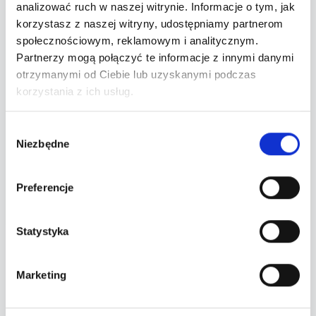
analizować ruch w naszej witrynie. Informacje o tym, jak
korzystasz z naszej witryny, udostępniamy partnerom
społecznościowym, reklamowym i analitycznym.
Twoje zamówienie
Partnerzy mogą połączyć te informacje z innymi danymi
otrzymanymi od Ciebie lub uzyskanymi podczas
Wybierz bilety po lewej stronie.
korzystania z ich usług.
Wyczyść wybór
Wybór
Niezbędne
zgody
Przejdź do płatności
Preferencje
Statystyka
Wydarzenie zakończone
Marketing