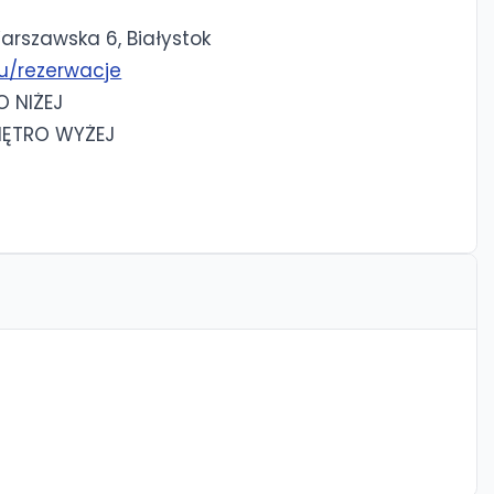
Warszawska 6, Białystok
u/rezerwacje
O NIŻEJ
PIĘTRO WYŻEJ