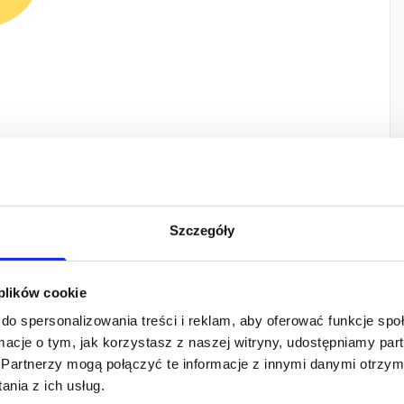
na, Brodka, Sidney Polak, Daft Punk, Chris Brown,
Virgin, Shakira, Shaggy, Wilki, Dr. Dre, Gosia
Szczegóły
n Bieber, Guetta, Snoop Dogg, Just 5, Feel,
ayne, Mezo, Missy Elliott, Craiga Davida…
 plików cookie
do spersonalizowania treści i reklam, aby oferować funkcje sp
ormacje o tym, jak korzystasz z naszej witryny, udostępniamy p
Partnerzy mogą połączyć te informacje z innymi danymi otrzym
nia z ich usług.