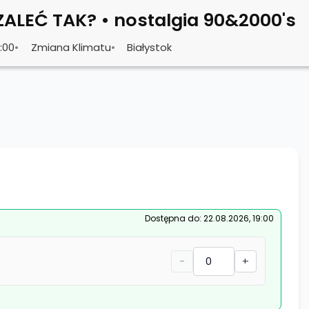
ALEĆ TAK? • nostalgia 90&2000's
Współpraca
Trasy
Organizatorzy
Artyści
Opinie
FAQ
4:00
•
Zmiana Klimatu
•
Białystok
Dostępna do: 22.08.2026, 19:00
-
+