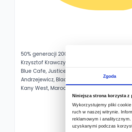
50% generacji 2000
Krzysztof Krawczyk, Beyoncé, Pharrell, Rihan
Blue Cafe, Justice, OutKast, Ich Troje, Usher, 
Zgoda
Andrzejewicz, Black Eyed Peas, Eminem, Justi
Kany West, Maroon 5, Jay-Z, Reni Jusis, Lil W
Niniejsza strona korzysta z
Wykorzystujemy pliki cookie 
ruch w naszej witrynie. Inf
reklamowym i analitycznym. 
uzyskanymi podczas korzysta