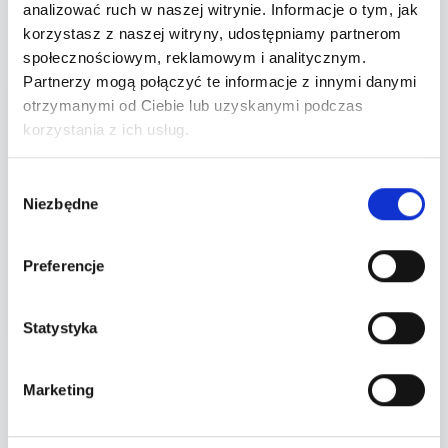
analizować ruch w naszej witrynie. Informacje o tym, jak
korzystasz z naszej witryny, udostępniamy partnerom
społecznościowym, reklamowym i analitycznym.
Partnerzy mogą połączyć te informacje z innymi danymi
Twoje zamówienie
otrzymanymi od Ciebie lub uzyskanymi podczas
korzystania z ich usług.
Wybierz bilety po lewej stronie.
Wybór
Wyczyść wybór
Niezbędne
zgody
Preferencje
Przejdź do płatności
Statystyka
Marketing
Wydarzenie zakończone