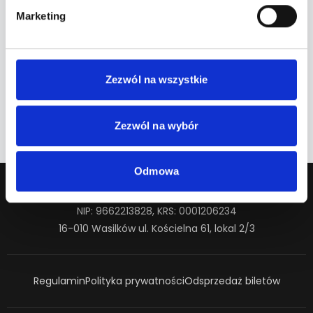
Marketing
Brak nadchodzących wydarzeń.
Zezwól na wszystkie
Minione terminy
Zezwól na wybór
Odmowa
SAFE TICKETS Sp. z o.o.
NIP: 9662213828, KRS: 0001206234
16-010 Wasilków ul. Kościelna 61, lokal 2/3
Regulamin
Polityka prywatności
Odsprzedaż biletów