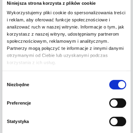
Niniejsza strona korzysta z plików cookie
Rasco.
Wykorzystujemy pliki cookie do spersonalizowania treści
i reklam, aby oferować funkcje społecznościowe i
Cykl ma dwie odsłony. Latem to rooftop party z
analizować ruch w naszej witrynie. Informacje o tym, jak
wejściem od ul. Młynowej, gdzie sezon składa się z
korzystasz z naszej witryny, udostępniamy partnerom
kilku edycji i kończy się wrześniowym
społecznościowym, reklamowym i analitycznym.
„Zamknięciem tarasu". Poza sezonem letnim
Partnerzy mogą połączyć te informacje z innymi danymi
Panorama przenosi się do klubu Fama, pierwsza
otrzymanymi od Ciebie lub uzyskanymi podczas
edycja zaplanowana na maj 2026. Wstęp 18+.
korzystania z ich usług.
Wybór
Niezbędne
zgody
Preferencje
Najbliższe wydarzenia
Statystyka
Nadchodzące terminy