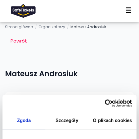
Strona główna
/
Organizatorzy
/
Mateusz Androsiuk
Powrót
Mateusz Androsiuk
Informacje
Mateusz Androsiuk organizuje w Białymstoku cykl
Zgoda
Szczegóły
O plikach cookies
Panorama, wieczory klubowe w klimacie house i
afro house. Za deckami stoi duet DJ Tony i DJ