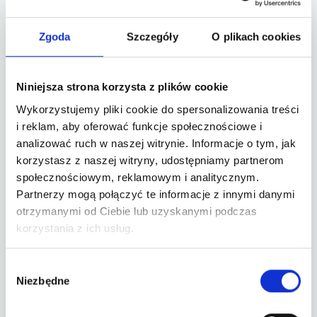
roku. Jej misją jest psychoprofilaktyka, czyli
wspieranie zdrowia psychicznego dzieci,
Zgoda
Szczegóły
O plikach cookies
młodzieży i dorosłych poprzez działania
profilaktyczne i edukacyjne. Działalność fundacji
finansowana jest m.in. z wydarzeń, które sama
Niniejsza strona korzysta z plików cookie
organizuje.
Wykorzystujemy pliki cookie do spersonalizowania treści
i reklam, aby oferować funkcje społecznościowe i
Pierwszym dużym projektem fundacji jest
analizować ruch w naszej witrynie. Informacje o tym, jak
Festiwal Między Polami w Roztoce-Brzezinach
korzystasz z naszej witryny, udostępniamy partnerom
(Beskid Sądecki, dolina Dunajca). To kameralna
społecznościowym, reklamowym i analitycznym.
Partnerzy mogą połączyć te informacje z innymi danymi
impreza muzyczno-warsztatowa, łącząca
otrzymanymi od Ciebie lub uzyskanymi podczas
koncerty, warsztaty rękodzielnicze, strefę
korzystania z ich usług.
wellness i spotkania z ludźmi, którzy wybrali życie
blisko natury. Cały dochód z biletów trafia na
Wybór
działalność statutową fundacji.
Niezbędne
zgody