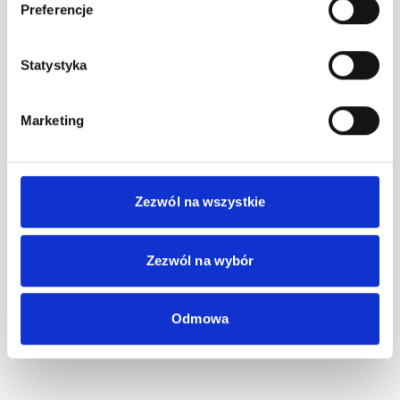
Preferencje
Statystyka
Najbliższe wydarzenia
Marketing
Nadchodzące terminy
Festiwal Między Polami
LIP
02
Osada Młyńska Roztoka-Brzeziny ,
Zezwól na wszystkie
Roztoka-Brzeziny
2027
Zezwól na wybór
15:00
od 0,00 zł
Minione terminy
Odmowa