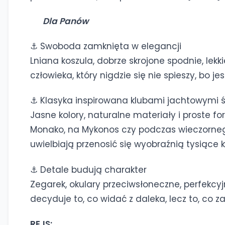
Dla Panów
⚓ Swoboda zamknięta w elegancji
Lniana koszula, dobrze skrojone spodnie, lek
człowieka, który nigdzie się nie spieszy, bo j
⚓ Klasyka inspirowana klubami jachtowymi 
Jasne kolory, naturalne materiały i proste fo
Monako, na Mykonos czy podczas wieczornego
uwielbiają przenosić się wyobraźnią tysiące 
⚓ Detale budują charakter
Zegarek, okulary przeciwsłoneczne, perfekcy
decyduje to, co widać z daleka, lecz to, co z
REJS: