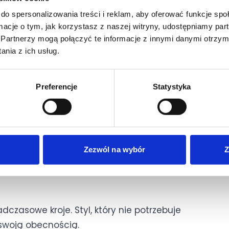
do spersonalizowania treści i reklam, aby oferować funkcje sp
ormacje o tym, jak korzystasz z naszej witryny, udostępniamy p
SS CODE
Partnerzy mogą połączyć te informacje z innymi danymi otrzym
nia z ich usług.
Preferencje
Statystyka
mplety. Wybierz styl, który porusza się razem z
e powoli chowa się za horyzontem.
eżami świata
Zezwól na wybór
Z
a. Barwy, które nie konkurują z otoczeniem, lecz
dczasowe kroje. Styl, który nie potrzebuje
swoją obecnością.