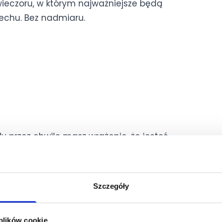
 wieczoru, w którym najważniejsze będą
piechu. Bez nadmiaru.
dy przez chwilę masz wrażenie, że jesteś
Szczegóły
 plików cookie