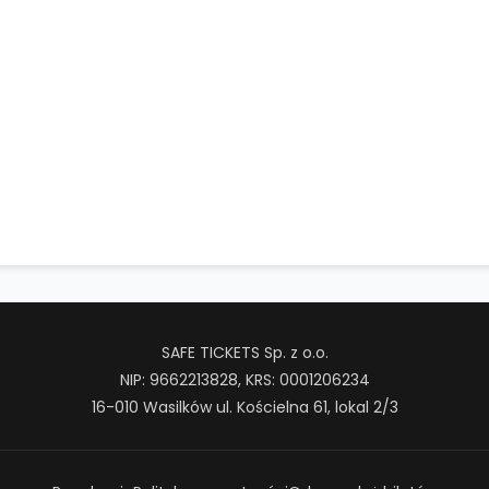
SAFE TICKETS Sp. z o.o.
NIP: 9662213828, KRS: 0001206234
16-010 Wasilków ul. Kościelna 61, lokal 2/3