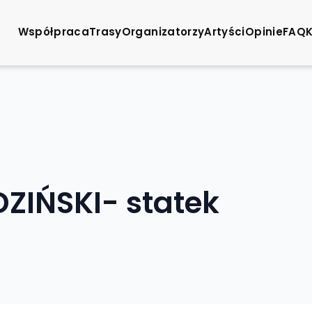
Współpraca
Trasy
Organizatorzy
Artyści
Opinie
FAQ
ZIŃSKI- statek