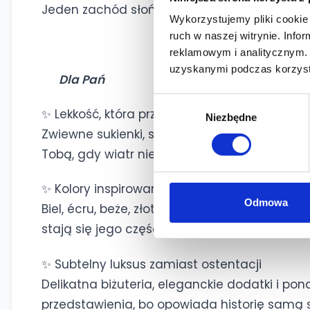
Jeden zachód słońca.
Wykorzystujemy pliki cookie 
ruch w naszej witrynie. Inf
DRE
reklamowym i analitycznym. 
uzyskanymi podczas korzysta
Dla Pań
Wybór
✨ Lekkość, która przyciąga spojrzenia
Niezbędne
zgody
Zwiewne sukienki, satynowe tkaniny, lniane ko
Tobą, gdy wiatr niesie zapach wody, a słońc
✨ Kolory inspirowane najpiękniejszymi wybrz
Odmowa
Biel, écru, beże, złoto, odcienie piasku i morz
stają się jego częścią.
✨ Subtelny luksus zamiast ostentacji
Delikatna biżuteria, eleganckie dodatki i pona
przedstawienia, bo opowiada historię samą 