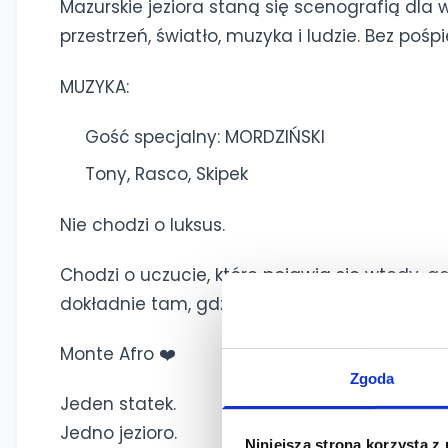
Mazurskie jeziora staną się scenografią dla
przestrzeń, światło, muzyka i ludzie. Bez poś
MUZYKA:
Gość specjalny: MORDZIŃSKI
Tony, Rasco, Skipek
Nie chodzi o luksus.
Chodzi o uczucie, które pojawia się wtedy, g
dokładnie tam, gdzie powinieneś być.
Monte Afro ❤️
Zgoda
Jeden statek.
Jedno jezioro.
Niniejsza strona korzysta z