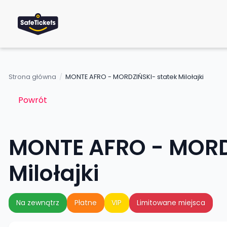
Strona główna
/
MONTE AFRO - MORDZIŃSKI- statek Milołajki
Powrót
MONTE AFRO - MORD
Milołajki
Na zewnątrz
Płatne
VIP
Limitowane miejsca