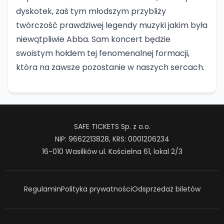
dyskotek, zaś tym młodszym przybliży
twórczość prawdziwej legendy muzyki jakim była
niewątpliwie Abba. Sam koncert będzie
swoistym hołdem tej fenomenalnej formacji,
która na zawsze pozostanie w naszych sercach.
SAFE TICKETS Sp. z o.o.
NIP: 9662213828, KRS: 0001206234
16-010 Wasilków ul. Kościelna 61, lokal 2/3
Regulamin
Polityka prywatności
Odsprzedaż biletów