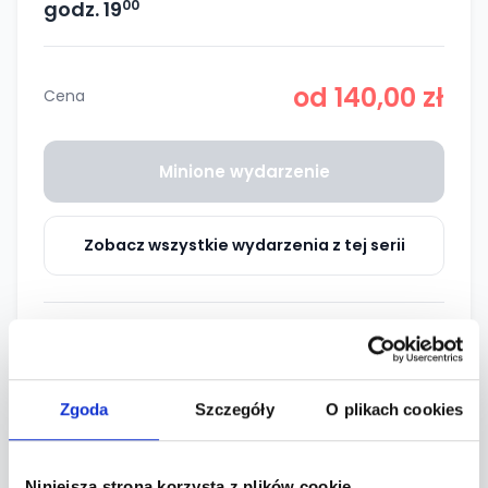
00
godz. 19
od 140,00 zł
Cena
Minione wydarzenie
Zobacz wszystkie wydarzenia z tej serii
Podziel się z przyjaciółmi
Zgoda
Szczegóły
O plikach cookies
Informacje
Niniejsza strona korzysta z plików cookie