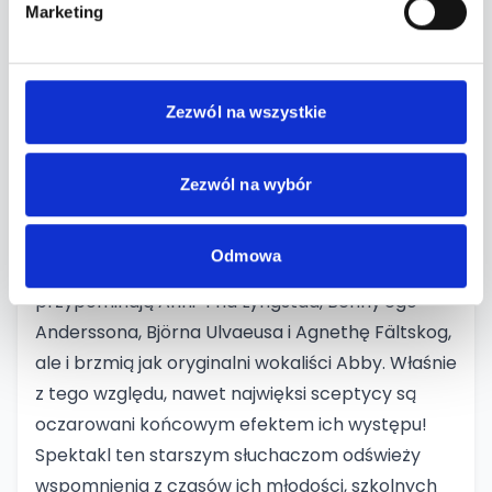
Dancing Queen, I Have A Dream, Hasta
Marketing
Mañana, Money Money Money, Fernando,
Honey, Honey, Take a chance on me, Gimme!
Gimme! Gimme!, Chiquitita, Voulez-Vous, Does
Zezwól na wszystkie
Your Mother Know,I Do, I Do, I Do, I Do, I Do, Lay
All Your Love On Me, Thank You For The Music,
Zezwól na wybór
czy Knowing Me Knowing You.
Artyści wcielający się w rolę szwedzkich gwiazd,
Odmowa
nie tylko swoją aparycją do złudzenia
przypominają Anni-Frid Lyngstad, Benny'ego
Anderssona, Björna Ulvaeusa i Agnethę Fältskog,
ale i brzmią jak oryginalni wokaliści Abby. Właśnie
z tego względu, nawet najwięksi sceptycy są
oczarowani końcowym efektem ich występu!
Spektakl ten starszym słuchaczom odświeży
wspomnienia z czasów ich młodości, szkolnych