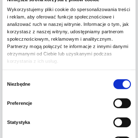
Wykorzystujemy pliki cookie do spersonalizowania treści
Zapraszamy na niesamowite, bijące rekordy
i reklam, aby oferować funkcje społecznościowe i
popularności Show artystów, słynącego z
analizować ruch w naszej witrynie. Informacje o tym, jak
wielkich hitów scenicznych
Teatru Variete Muza
korzystasz z naszej witryny, udostępniamy partnerom
społecznościowym, reklamowym i analitycznym.
z Koszalina.
Partnerzy mogą połączyć te informacje z innymi danymi
otrzymanymi od Ciebie lub uzyskanymi podczas
Zorganizowane z ogromnym rozmachem
korzystania z ich usług.
widowisko pt.
"Mamma Mia"
przeniesie nas do
lat 70' i czasów największej popularności
Wybór
szwedzkiego kwartetu ABBA na światowych
Niezbędne
zgody
parkietach. Przez ponad dwie godziny poznamy
całą historię tego fenomenu muzyki rozrywkowej
Preferencje
i usłyszymy zagrane i zaśpiewane na żywo
między innymi takie przeboje jak:
Statystyka
Waterloo, SOS, Mamma Mia, Super Trouper,