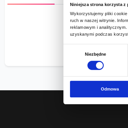
Niniejsza strona korzysta z
Wykorzystujemy pliki cookie 
ruch w naszej witrynie. Inf
reklamowym i analitycznym. 
Brak szczegółowych
uzyskanymi podczas korzysta
Wybór
Niezbędne
zgody
Odmowa