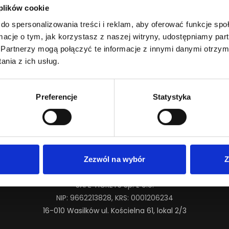
 plików cookie
do spersonalizowania treści i reklam, aby oferować funkcje sp
ormacje o tym, jak korzystasz z naszej witryny, udostępniamy p
Partnerzy mogą połączyć te informacje z innymi danymi otrzym
 informacji o artyście.
nia z ich usług.
Preferencje
Statystyka
Zezwól na wybór
Z
SAFE TICKETS Sp. z o.o.
NIP: 9662213828, KRS: 0001206234
16-010 Wasilków ul. Kościelna 61, lokal 2/3