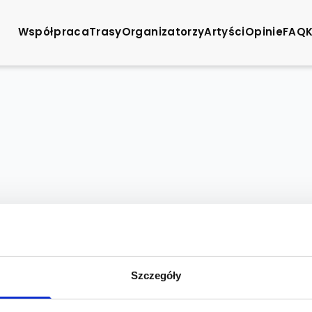
Współpraca
Trasy
Organizatorzy
Artyści
Opinie
FAQ
Szczegóły