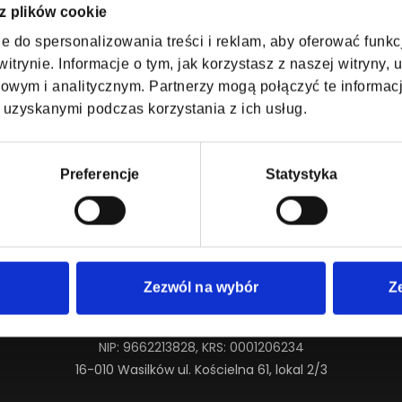
 z plików cookie
e do spersonalizowania treści i reklam, aby oferować funk
itrynie. Informacje o tym, jak korzystasz z naszej witryny
wym i analitycznym. Partnerzy mogą połączyć te informac
 informacji o artyście.
 uzyskanymi podczas korzystania z ich usług.
Preferencje
Statystyka
Zezwól na wybór
Z
SAFE TICKETS Sp. z o.o.
NIP: 9662213828, KRS: 0001206234
16-010 Wasilków ul. Kościelna 61, lokal 2/3