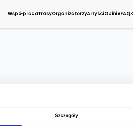
Współpraca
Trasy
Organizatorzy
Artyści
Opinie
FAQ
Szczegóły