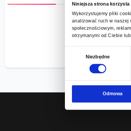
Niniejsza strona korzysta
Wykorzystujemy pliki cooki
analizować ruch w naszej w
społecznościowym, reklamo
Brak szczegółowych
otrzymanymi od Ciebie lub
Wybór
zgody
Niezbędne
Odmowa