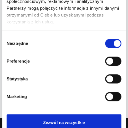
Brak szczegółowych informacji o artyście.
społecznościowym, reklamowym i analitycznym.
Partnerzy mogą połączyć te informacje z innymi danymi
otrzymanymi od Ciebie lub uzyskanymi podczas
korzystania z ich usług.
Wybór
Niezbędne
zgody
Najbliższe wydarzenia
Preferencje
Nadchodzące terminy
Statystyka
Brak nadchodzących wydarzeń.
Marketing
Zezwól na wszystkie