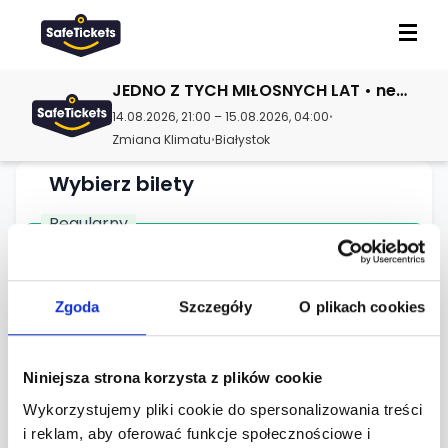
JEDNO Z TYCH MIŁOSNYCH LAT • new & fresh • BULB
14.08.2026, 21:00 – 15.08.2026, 04:00
•
Zmiana Klimatu
Białystok
•
Wybierz bilety
Regularny
Dostępna do: 14.08.2026, 19:00
Normalny
25.00 zł + opłata serwisowa 3.25 zł
Zgoda
Szczegóły
O plikach cookies
-
+
Niniejsza strona korzysta z plików cookie
Wykorzystujemy pliki cookie do spersonalizowania treści
i reklam, aby oferować funkcje społecznościowe i