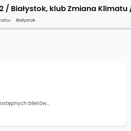
Współpraca
Trasy
Organizatorzy
Artyści
Opinie
FAQ
matu
•
Białystok
stępnych biletów...