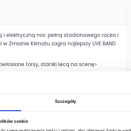
ą i elektryczną noc pełną stadionowego rocka i
gi w Zmianie Klimatu zagra najlepszy LIVE BAND
owłosione torsy, staniki lecą na scenę>
zyczny inspirowany złotą erą hard rocka i glam
dczeni muzycy, którzy z pasją odtwarzają
słyszymy największe hity tamtych czasów legend
d, Scorpions, Guns N’ Roses czy ACDC – z
Szczegóły
znych riffów i scenicznej charyzmy
 plików cookie
do spersonalizowania treści i reklam, aby oferować funkcje sp