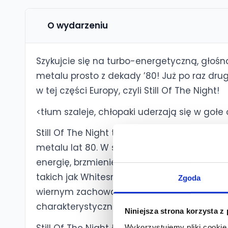
O wydarzeniu
Szykujcie się na turbo-energetyczną, głośn
metalu prosto z dekady ’80! Już po raz dru
w tej części Europy, czyli Still Of The Night!
<tłum szaleje, chłopaki uderzają się w gołe 
Still Of The Night to koncertowy projekt mu
metalu lat 80. W składzie występują doświa
energię, brzmienie i klimat tamtych lat. U
takich jak Whitesnake, Bon Jovi, Def Leppar
Zgoda
wiernym zachowaniem aranżacji, energetyc
charakterystycznej dla tej epoki!
Niniejsza strona korzysta z
Wykorzystujemy pliki cookie 