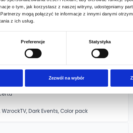
i charyzmatyczne surowe wokale, tworząc
ormacje o tym, jak korzystasz z naszej witryny, udostępniamy p
. Koncerty Still Of The Night to podróż w
Partnerzy mogą połączyć te informacje z innymi danymi otrzym
ek i gitarowych solówek, w którym rządziła
nia z ich usług.
OW
Preferencje
Statystyka
Zezwól na wybór
Z
iałystok
certu
, WzrockTV, Dark Events, Color pack