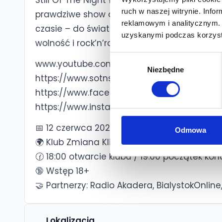
Still Of The Night łączy mocne brzmienie 
ruch w naszej witrynie. Inf
prawdziwe show dla fanów klasycznego rocka
reklamowym i analitycznym. 
czasie – do świata neonów, skórzanych kurt
uzyskanymi podczas korzysta
wolność i rock’n’roll
Wybór
www.youtube.com/@StillOfTheNight-80SH
Niezbędne
zgody
https://www.sotnshow.pl
https://www.facebook.com/SOTNshow
https://www.instagram.com/sotn.80sshow/
📅 12 czerwca 2026 (piątek)
Odmowa
🌍 Klub Zmiana Klimatu, ul. Warszawska 6, B
🕜 18:00 otwarcie klubu / 19:00 początek kon
🔞 Wstęp 18+
🤝 Partnerzy: Radio Akadera, BialystokOnline
Lokalizacja