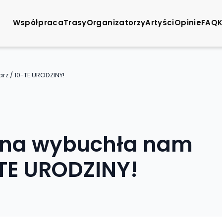
Współpraca
Trasy
Organizatorzy
Artyści
Opinie
FAQ
rz / 10-TE URODZINY!
osna wybuchła nam
-TE URODZINY!