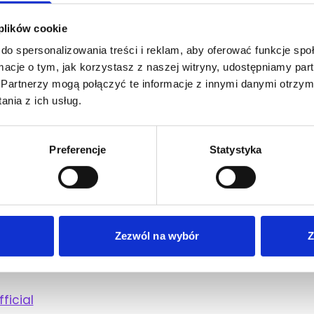
znej, gra również na stompboxie oraz tamburynie.
 plików cookie
yje swoim własnym życiem. Jego umiejętność gry
do spersonalizowania treści i reklam, aby oferować funkcje sp
 nogami po instrumentach perkusyjnych i
ormacje o tym, jak korzystasz z naszej witryny, udostępniamy p
nie, jakby jednocześnie stepował, strzelał z
Partnerzy mogą połączyć te informacje z innymi danymi otrzym
zwykłe umiejętności artystyczne dodają nie tylko
nia z ich usług.
emu występowi.
Preferencje
Statystyka
ełnienie panoramy muzycznej miękkimi i
nie jedna para zatraciła się w tańcu!
ie!
Zezwól na wybór
Z
icial