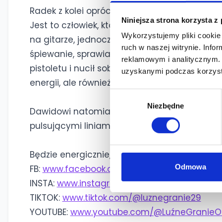
Radek z kolei oprócz wokalu i gitary akustyc
Niniejsza strona korzysta z
Jest to człowiek, którego każda kończyna ż
Wykorzystujemy pliki cookie 
na gitarze, jednocześnie rytmiczne stukanie
ruch w naszej witrynie. Inf
śpiewanie, sprawiają, że można odnieść wraże
reklamowym i analitycznym. 
pistoletu i nucił sobie „Cichą noc”. Jego nie
uzyskanymi podczas korzysta
energii, ale również humoru i świeżości cał
Wybór
Niezbędne
zgody
Dawidowi natomiast przypada w udziale dop
pulsującymi liniami basowymi, dzięki którym 
Będzie energicznie, akustycznie i fantastyczn
Odmowa
FB:
www.facebook.com/luznegranie.official
INSTA:
www.instagram.com/luzne.granie
TIKTOK:
www.tiktok.com/@luznegranie29
YOUTUBE:
www.youtube.com/@LuźneGranieOff