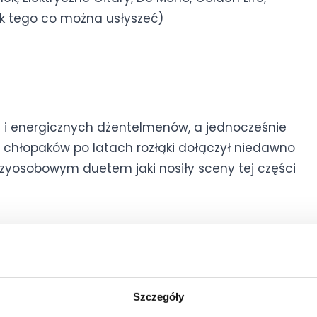
nek tego co można usłyszeć)
h i energicznych dżentelmenów, a jednocześnie
 chłopaków po latach rozłąki dołączył niedawno
rzyosobowym duetem jaki nosiły sceny tej części
 elektryczną i akustyczną. Jego głos jest na tyle
le jednocześnie ma coś w sobie, co sprawia, że
iałe poczucie wspólnotowości i radości sprawia,
kowego wydarzenia.
Szczegóły