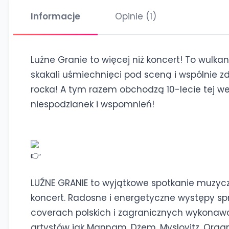
Informacje
Opinie (1)
Luźne Granie to więcej niż koncert! To wulka
skakali uśmiechnięci pod sceną i wspólnie zd
rocka! A tym razem obchodzą 10-lecie tej we
niespodzianek i wspomnień!
LUŹNE GRANIE to wyjątkowe spotkanie muzycz
koncert. Radosne i energetyczne występy sp
coverach polskich i zagranicznych wykonawc
artystów jak Mannam, Dżem, Myslovitz, Organe