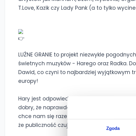
T.Love, Kazik czy Lady Pank (a to tylko wyci
LUŹNE GRANIE to projekt niezwykle pogodnyc
świetnych muzyków - Harego oraz Radka. Do
Dawid, co czyni to najbardziej wyjątkowym t
europy!
Hary jest odpowiedzialny za wokal oraz gitarę
dobry, że naprawdę przyjemnie go słuchać, a
chce nam się razem z nim śpiewać. To wspan
że publiczność czuje się częścią tego wyjąt
Zgoda