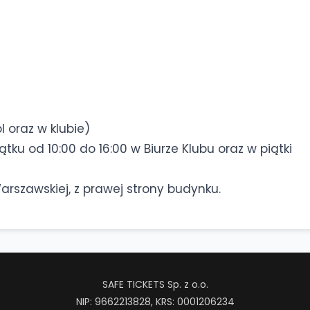
l oraz w klubie)
ku od 10:00 do 16:00 w Biurze Klubu oraz w piątki
Warszawskiej, z prawej strony budynku.
SAFE TICKETS Sp. z o.o.
NIP: 9662213828, KRS: 0001206234